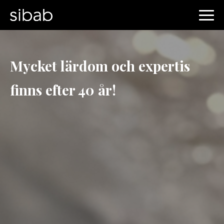
Mycket lärdom och expertis
finns efter 40 år!