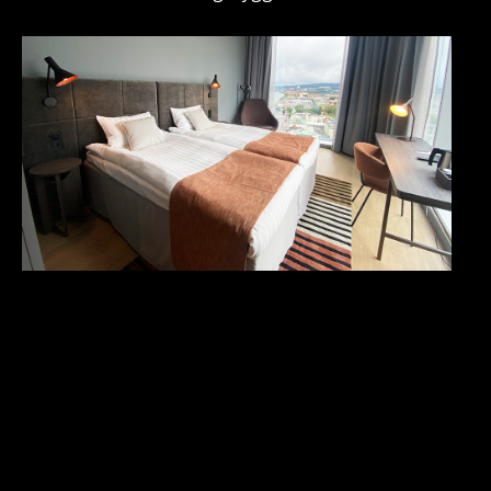
Vi har tillverkat sängbord och skrivbord samt
sänggaveln i samarbete med Softab och Anva Hjo.
Publik inredning
Att planera, tillverka, leverera och montera en publik
inredning är krävande på ett annat sätt än