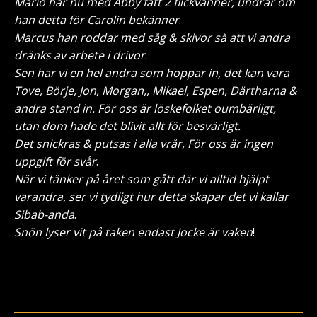
Mario har nu med Abby fått 2 flickvänner, undrar om
han detta för Carolin bekänner
.
Marcus han roddar med såg & skivor så att vi andra
dränks av arbete i drivor
.
Sen har vi en hel andra som hoppar in, det kan vara
Tove, Börje, Jon, Morgan,, Mikael, Espen, Därtharna &
andra stand in. För oss är löskefolket oumbärligt,
utan dom hade det blivit allt för besvärligt.
Det snickras & putsas i alla vrår, För oss är ingen
uppgift för svår
.
När vi tänker på året som gått där vi alltid hjälpt
varandra, ser vi tydligt hur detta skapar det vi kallar
Sibab-anda
.
Snön lyser vit på taken endast Jocke är vaken
!