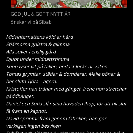
GOD JUL & GOTT NYTT ÅR
önskar vi på Sibab!
Midvinternattens köld är hård
Stjärnorna gnistra & glimma
Alla sover i enslig gård
Djupt under midnattstimma
Snön lyser vit på taken, endast Jocke är vaken.
Tomas grymtar, städar & domderar, Malle bönar &
ber sluta Tjöta – agera.
Kristoffer han tränar med gänget, Irene hon stretchar
gäddhänget.
Daniel och Sofia slår sina huvuden ihop, för att till slut
få fram en kapnot.
David sprintar fram genom fabriken, han gör
verkligen ingen besviken
.