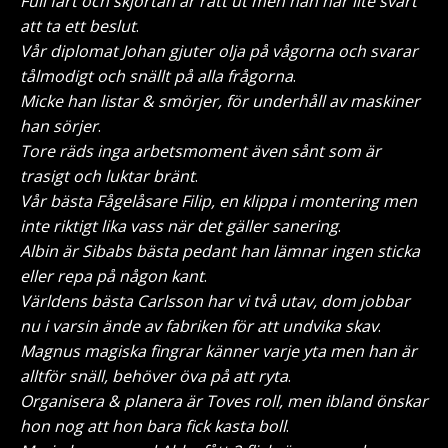
Full fart och skjortan är rätt ut men han har lite svårt
att ta ett beslut
.
Vår diplomat Johan gjuter olja på vågorna och svarar
tålmodigt och snällt på alla frågorna
.
Micke han listar & smörjer, för underhåll av maskiner
han sörjer
.
Tore räds inga arbetsmoment även sånt som är
trasigt och luktar bränt
.
Vår bästa Fågelåsare Filip, en klippa i montering men
inte riktigt lika vass när det gäller sanering
.
Albin är Sibabs bästa pedant han lämnar ingen sticka
eller repa på någon kant
.
Världens bästa Carlsson har vi två utav, dom jobbar
nu i varsin ände av fabriken för att undvika skav
.
Magnus magiska fingrar känner varje yta men han är
alltför snäll, behöver öva på att ryta
.
Organisera & planera är Toves roll, men ibland önskar
hon nog att hon bara fick kasta boll
.